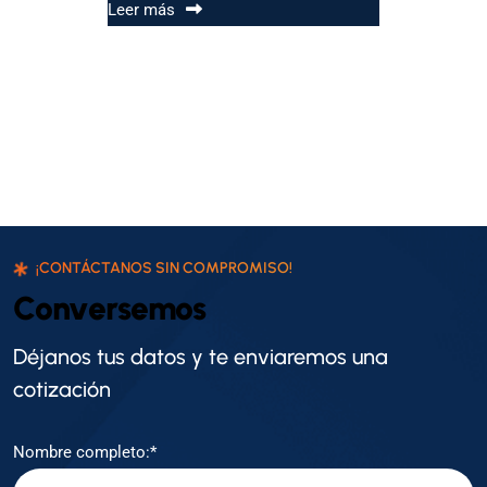
Leer más
¡CONTÁCTANOS SIN COMPROMISO!
C
o
n
v
e
r
s
e
m
o
s
Déjanos tus datos y te enviaremos una
cotización
Nombre completo:*