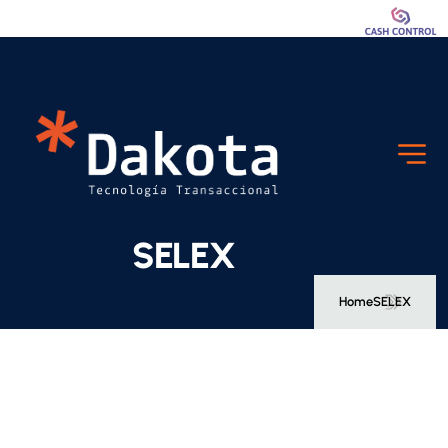
S
E
L
E
X
Home
SELEX
M
a
r
c
a
: