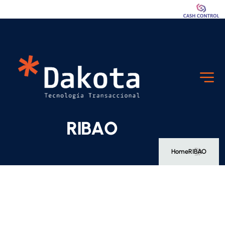
R
I
B
A
O
Home
RIBAO
M
a
r
c
a
: