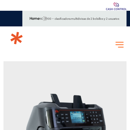
Home
NC-7100 – clasificadora multidivisas de 2 bolsillos y 2 usuarios