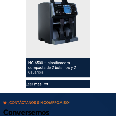
NC-6500 – clasificadora
compacta de 2 bolsillos y 2
usuarios
Leer más
¡CONTÁCTANOS SIN COMPROMISO!
C
o
n
v
e
r
s
e
m
o
s